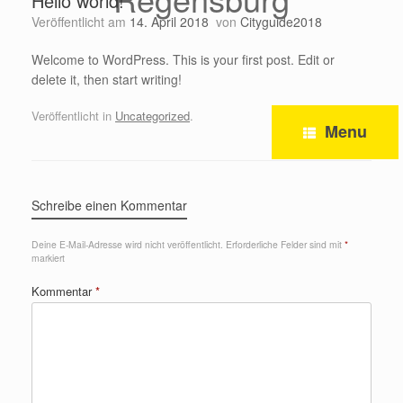
Hello world!
Zum
Veröffentlicht am
14. April 2018
von
Cityguide2018
Inhalt
springen
Welcome to WordPress. This is your first post. Edit or
delete it, then start writing!
Veröffentlicht in
Uncategorized
.
Menu
Schreibe einen Kommentar
Deine E-Mail-Adresse wird nicht veröffentlicht.
Erforderliche Felder sind mit
*
markiert
Kommentar
*