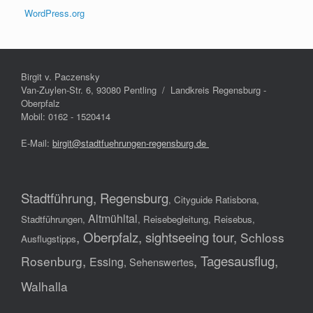
WordPress.org
Birgit v. Paczensky
Van-Zuylen-Str. 6, 93080 Pentling / Landkreis Regensburg -
Oberpfalz
Mobil: 0162 - 1520414
E-Mail:
birgit@stadtfuehrungen-regensburg.de
Stadtführung, Regensburg
,
Cityguide Ratisbona,
Altmühltal
Stadtführungen,
, Reisebegleitung, Reisebus,
, Oberpfalz, sightseeing tour,
Schloss
Ausflugstipps
,
,
Tagesausflug,
Rosenburg
Essing
, Sehenswertes
Walhalla