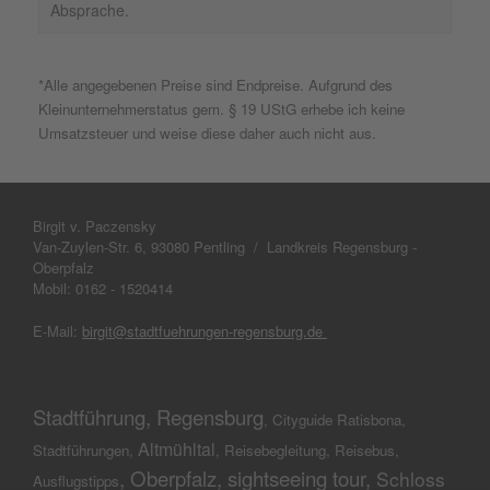
Absprache.
*Alle angegebenen Preise sind Endpreise. Aufgrund des
Kleinunternehmerstatus gem. § 19 UStG erhebe ich keine
Umsatzsteuer und weise diese daher auch nicht aus.
Birgit v. Paczensky
Van-Zuylen-Str. 6, 93080 Pentling / Landkreis Regensburg -
Oberpfalz
Mobil: 0162 - 1520414
E-Mail:
birgit@stadtfuehrungen-regensburg.de
Stadtführung, Regensburg
,
Cityguide Ratisbona,
Altmühltal
Stadtführungen,
, Reisebegleitung, Reisebus,
, Oberpfalz, sightseeing tour,
Schloss
Ausflugstipps