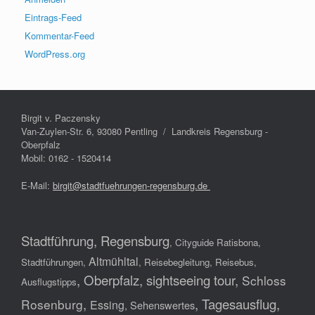
Eintrags-Feed
Kommentar-Feed
WordPress.org
Birgit v. Paczensky
Van-Zuylen-Str. 6, 93080 Pentling / Landkreis Regensburg -
Oberpfalz
Mobil: 0162 - 1520414
E-Mail:
birgit@stadtfuehrungen-regensburg.de
Stadtführung, Regensburg
,
Cityguide Ratisbona,
Altmühltal
Stadtführungen,
, Reisebegleitung, Reisebus,
, Oberpfalz, sightseeing tour,
Schloss
Ausflugstipps
,
,
Tagesausflug,
Rosenburg
Essing
, Sehenswertes