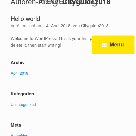
Autoren-Archiv:
Cityguide2018
Zum
Inhalt
springen
Hello world!
Veröffentlicht am
14. April 2018
von
Cityguide2018
Welcome to WordPress. This is your first post. Edit or
Menu
delete it, then start writing!
Archiv
April 2018
Kategorien
Uncategorized
Meta
Anmelden